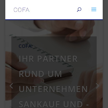
COFA:
IHR PARTNER
RUND UM
UNTERNEHMEN
SANKAUF UND -