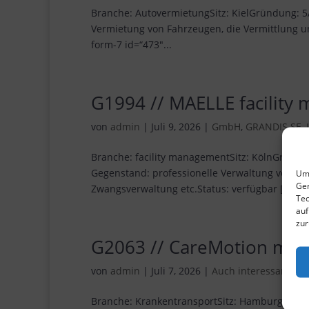
Branche: AutovermietungSitz: KielGründung: 5
Vermietung von Fahrzeugen, die Vermittlung u
form-7 id=“473″...
G1994 // MAELLE facilit
von
admin
|
Juli 9, 2026
|
GmbH
,
GRANDIS SE
,
Branche: facility managementSitz: KölnGründun
Gegenstand: professionelle Verwaltung von 
Um 
Ger
Zwangsverwaltung etc.Status: verfügbar [contac
Tec
auf
zur
G2063 // CareMotion mob
von
admin
|
Juli 7, 2026
|
Auch interessant
,
G
Branche: KrankentransportSitz: HamburgGründu