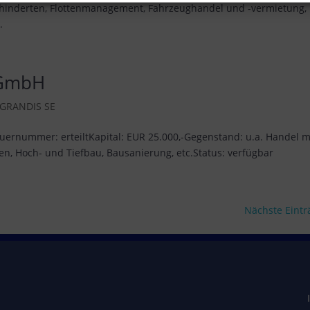
hinderten, Flottenmanagement, Fahrzeughandel und -vermietung,
.
 GmbH
GRANDIS SE
ernummer: erteiltKapital: EUR 25.000,-Gegenstand: u.a. Handel m
en, Hoch- und Tiefbau, Bausanierung, etc.Status: verfügbar
Nächste Eintr