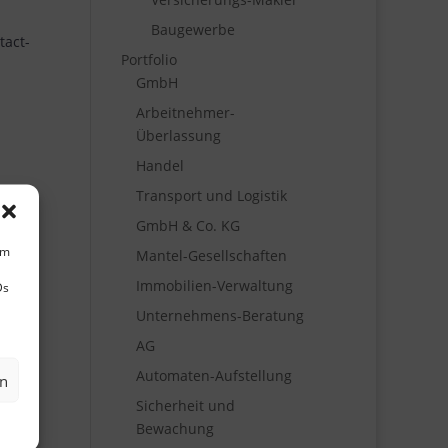
Baugewerbe
tact-
Portfolio
GmbH
Arbeitnehmer-
Überlassung
Handel
Transport und Logistik
GmbH & Co. KG
um
Mantel-Gesellschaften
Immobilien-Verwaltung
Ds
Unternehmens-Beratung
AG
Automaten-Aufstellung
en
Sicherheit und
Bewachung