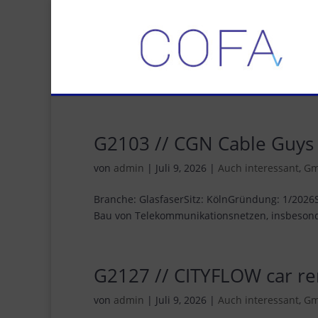
G2103 // CGN Cable Guy
von
admin
|
Juli 9, 2026
|
Auch interessant
,
G
Branche: GlasfaserSitz: KölnGründung: 1/2026
Bau von Telekommunikationsnetzen, insbesonder
G2127 // CITYFLOW car r
von
admin
|
Juli 9, 2026
|
Auch interessant
,
G