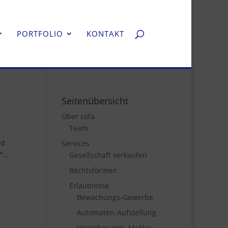
PORTFOLIO
KONTAKT
Seitenübersicht
Über cofa
Team
nd
Services
...
Gesellschaft verkaufen
Rechtsformen
Erlaubnisse
Bewachungs-Gewerbe
Automaten-Aufstellung
Versicherungs-Makler