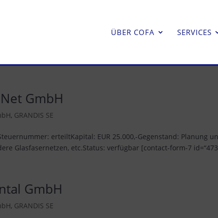
ÜBER COFA
SERVICES
s Net GmbH
mbH
,
GRANDIS SE
Steuernummer: erteiltKapital: EUR 25.000,-Gegenstand: Planung u
e Glasfasernetzen, etc.Status: verfügbar [contact-form-7 id=“473″
ental GmbH
mbH
,
GRANDIS SE