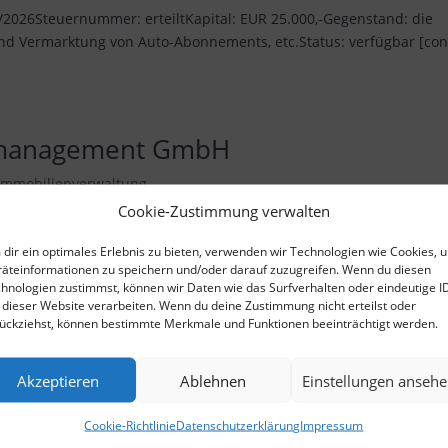
/2026Steuernummer: erteiltKapital: EUR 25.000,-Gegenstand: die
nd Vermarktung von Auto-Abonnements, etc.Status: verfügbar [con
y management GmbH
Immobilienverwaltung
Cookie-Zustimmung verwalten
g: 1/2025Steuernummer: erteiltKapital: EUR 25.000,-
Wohn- und Gewerbeimmobilien gem. WEG, Übernahme von
dir ein optimales Erlebnis zu bieten, verwenden wir Technologien wie Cookies, 
äteinformationen zu speichern und/oder darauf zuzugreifen. Wenn du diesen
t-form-7 id=“473″...
hnologien zustimmst, können wir Daten wie das Surfverhalten oder eindeutige I
 dieser Website verarbeiten. Wenn du deine Zustimmung nicht erteilst oder
ückziehst, können bestimmte Merkmale und Funktionen beeinträchtigt werden.
ility GmbH
Akzeptieren
Ablehnen
Einstellungen anseh
mbH
,
GRANDIS SE
Cookie-Richtlinie
Datenschutzerklärung
Impressum
ng: 11/2025Steuernummer: erteiltKapital: EUR 25.000,-