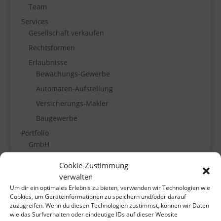
Team
Services
Gesellschaft verkaufen
Rechtsformen
Erlaubnisse
Bewachungs-Gewerbe
Automaten-Aufstellung
Versicherungs-Makler
Baugewerbe
Portfolio
GmbH
Arbeitnehmer-Überlassung
Cookie-Zustimmung
Handel
verwalten
Um dir ein optimales Erlebnis zu bieten, verwenden wir Technologien wie
Transport und Logistik
Cookies, um Geräteinformationen zu speichern und/oder darauf
GmbH & Co. KG
zuzugreifen. Wenn du diesen Technologien zustimmst, können wir Daten
wie das Surfverhalten oder eindeutige IDs auf dieser Website
Mantel-Gesellschaften