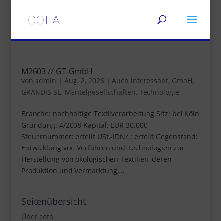
M2603 // GT-GmbH
von
admin
|
Aug. 2, 2026
|
Auch interessant
,
GmbH
,
GRANDIS SE
,
Mantelgesellschaften
,
Technologie
Branche: nachhaltige Textilverarbeitung Sitz: bei Köln
Gründung: 4/2008 Kapital: EUR 30.000,-
Steuernummer: erteilt USt.-IDNr.: erteilt Gegenstand:
Entwicklung von Verfahren und Technologien zur
Herstellung von ökologischen Textilien, deren
Produktion und Vermarktung,...
Seitenübersicht
Über cofa