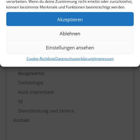
verarbeiten. Wenn du deine Zustimmung nicht erteilst oder zurückziehst,
können bestimmte Merkmale und Funktionen beeinträchtigt werden.
Immobilien-Verwaltung
Unternehmens-Beratung
Akzeptieren
AG
Ablehnen
Automaten-Aufstellung
Sicherheit und Bewachung
Einstellungen ansehen
Versicherung-Makler
Cookie-Richtlinie
Datenschutzerklärung
Impressum
UG
Baugewerbe
Technologie
Auch interessant
SE
Dienstleistung und Service
Kontakt