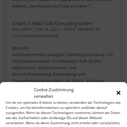
wählen...HerrFrauFirma Firma Vorname *...
G1889 // KING-CON Consulting GmbH
von
admin
|
Okt. 8, 2025
|
GmbH
,
GRANDIS SE
,
Unternehmensberatung
Branche:
UnternehmensberatungSitz: HamburgGründung: 10/
2023Steuernummer: erteiltKapital: EUR 25.000,-
Gegenstand: Unternehmens- und
Wirtschaftsberatung, Entwicklung und
Programmierung von Apps, etc.Status: verfügbar
Betreff Anrede Bitte wählen...HerrFrauFirma Firma...
Cookie-Zustimmung
verwalten
Um dir ein optimales Erlebnis zu bieten, verwenden wir Technologien wie
Seitenübersicht
Cookies, um Geräteinformationen zu speichern und/oder darauf
zuzugreifen. Wenn du diesen Technologien zustimmst, können wir Daten
Über cofa
wie das Surfverhalten oder eindeutige IDs auf dieser Website
Team
verarbeiten. Wenn du deine Zustimmung nicht erteilst oder zurückziehst,