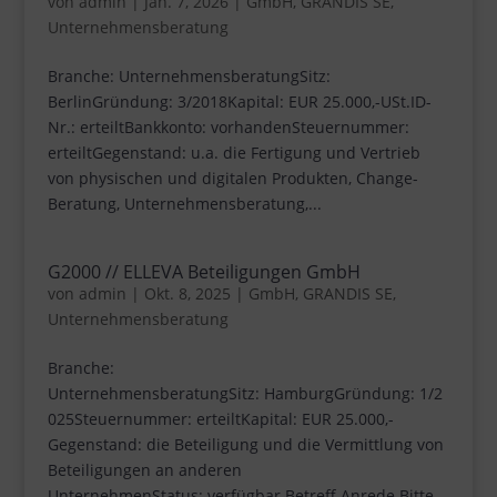
von
admin
|
Jan. 7, 2026
|
GmbH
,
GRANDIS SE
,
Unternehmensberatung
Branche: UnternehmensberatungSitz:
BerlinGründung: 3/2018Kapital: EUR 25.000,-USt.ID-
Nr.: erteiltBankkonto: vorhandenSteuernummer:
erteiltGegenstand: u.a. die Fertigung und Vertrieb
von physischen und digitalen Produkten, Change-
Beratung, Unternehmensberatung,...
G2000 // ELLEVA Beteiligungen GmbH
von
admin
|
Okt. 8, 2025
|
GmbH
,
GRANDIS SE
,
Unternehmensberatung
Branche:
UnternehmensberatungSitz: HamburgGründung: 1/2
025Steuernummer: erteiltKapital: EUR 25.000,-
Gegenstand: die Beteiligung und die Vermittlung von
Beteiligungen an anderen
UnternehmenStatus: verfügbar Betreff Anrede Bitte