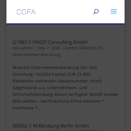
G1983 // VINQO Consulting GmbH
von
admin
|
Mai 7, 2026
|
GmbH
,
GRANDIS SE
,
Unternehmensberatung
Branche: Unternehmensberatung Sitz: Kiel
Gründung: 10/2024 Kapital: EUR 25.000,-
Bankkonto: vorhanden Steuernummer: erteilt
Gegenstand: u.a. Unternehmens- und
Wirtschaftsberatung Status: verfügbar Betreff Anrede
Bitte wählen...HerrFrauFirma Firma Vorname *
Nachname *...
M2602 // W-Beratung Berlin GmbH